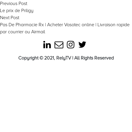
Post
Previous
Previous Post
post:
Le prix de Priligy
navigation
Next
Next Post
post:
Pas De Pharmacie Rx | Acheter Vasotec online | Livraison rapide
par courrier ou Airmail
Copyright © 2021, RelyTV | All Rights Reserved