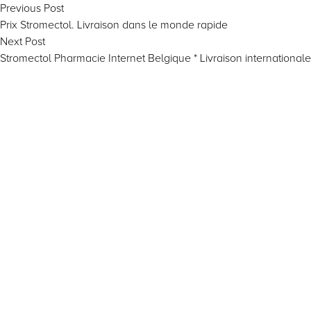
Post
Previous
Previous Post
post:
Prix Stromectol. Livraison dans le monde rapide
navigation
Next
Next Post
post:
Stromectol Pharmacie Internet Belgique * Livraison international